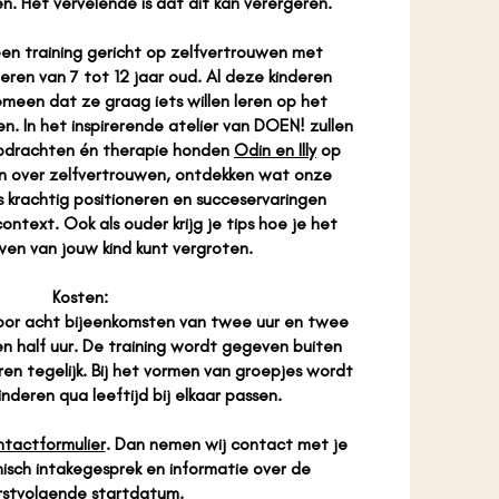
n. Het vervelende is dat dit kan verergeren.
een training gericht op zelfvertrouwen met
eren van 7 tot 12 jaar oud. Al deze kinderen
meen dat ze graag iets willen leren op het
. In het inspirerende atelier van DOEN! zullen
opdrachten én therapie honden
Odin en Illy
op
en over zelfvertrouwen, ontdekken wat onze
ns krachtig positioneren en succeservaringen
ontext. Ook als ouder krijg je tips hoe je het
wen van jouw kind kunt vergroten.
Kosten:
 voor acht bijeenkomsten van twee uur en twee
n half uur. De training wordt gegeven buiten
ren tegelijk. Bij het vormen van groepjes wordt
nderen qua leeftijd bij elkaar passen.
ntactformulier
. Dan nemen wij contact met je
isch intakegesprek en informatie over de
rstvolgende startdatum.