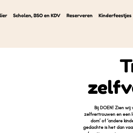
lier
Scholen, BSO en KDV
Reserveren
Kinderfeestjes
T
zelf
Bij DOEN! Zien wij 
zelfvertrouwen en een l
dom’ of ‘andere kind
gedachte is het dan vaa