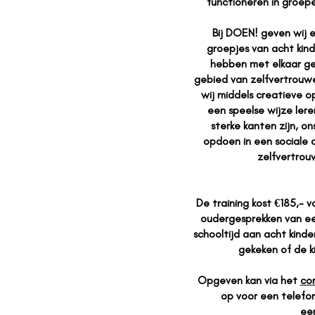
functioneren in groepe
Bij DOEN! geven wij 
groepjes van acht kind
hebben met elkaar ge
gebied van zelfvertrouwen
wij middels creatieve 
een speelse wijze ler
sterke kanten zijn, o
opdoen in een sociale c
zelfvertrou
De training kost €185,-
oudergesprekken van ee
schooltijd aan acht kinde
gekeken of de ki
Opgeven kan via het
co
op voor een telefon
ee